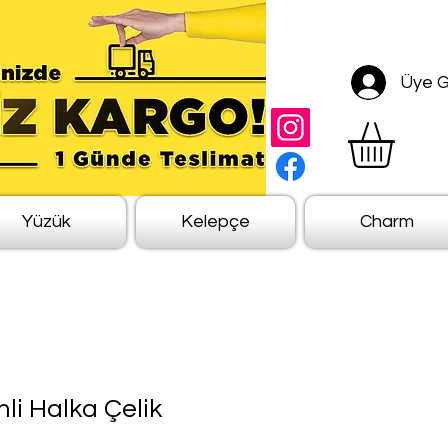
Üye Gi
Yüzük
Kelepçe
Charm
mli Halka Çelik