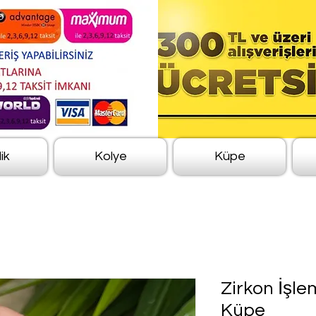
lik
Kolye
Küpe
Zirkon İşle
Küpe