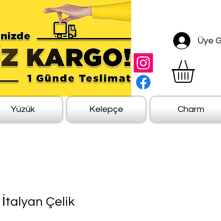
Üye Gi
Yüzük
Kelepçe
Charm
 İtalyan Çelik