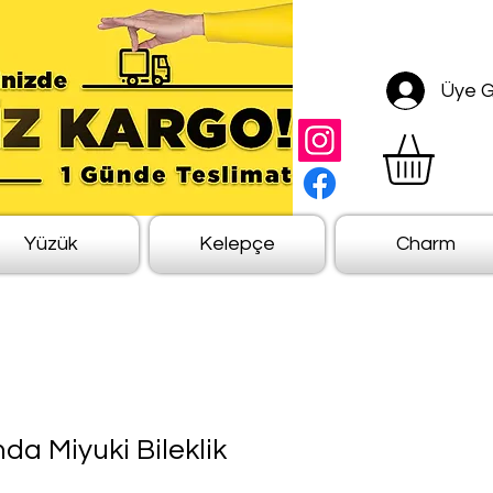
Üye Gi
Yüzük
Kelepçe
Charm
a Miyuki Bileklik