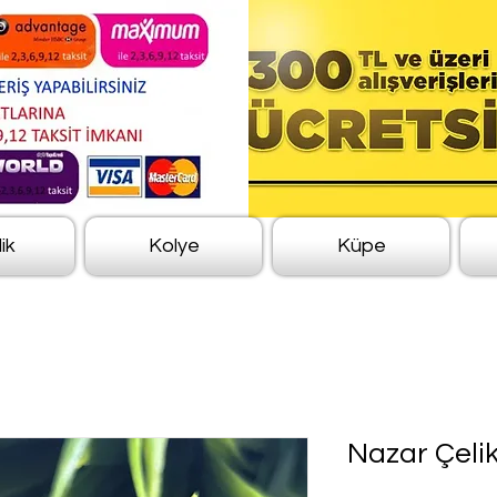
lik
Kolye
Küpe
Nazar Çeli