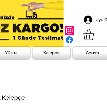
Üye Gi
Yüzük
Kelepçe
Charm
k Kelepçe