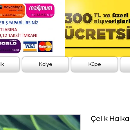
lik
Kolye
Küpe
Çelik Halka