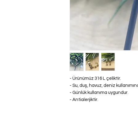
- Ürünümüz 316 L çeliktir.
- Su, duş, havuz, deniz kullanım
- Günlük kullanıma uygundur.
- Antialerjiktir.