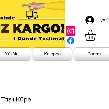
Üye Gi
Yüzük
Kelepçe
Charm
 Taşlı Küpe