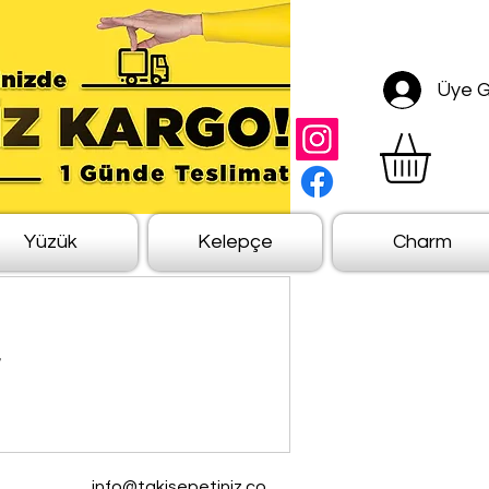
Üye Gi
Yüzük
Kelepçe
Charm
r
info@takisepetiniz.co