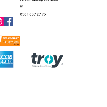
m
0501 057 27 75